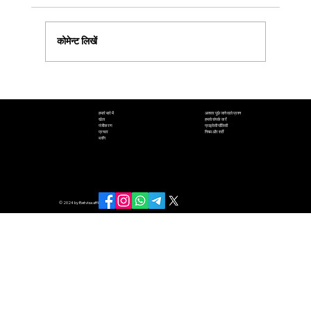
कोमेन्ट लिखें
बेटविसा एफिलिएट कैसीनो ऑनलाइन पर बड़ी जीत कैसे
हासिल करें: अंदरूनी युक्तियाँ और युक्तियाँ
अक्सर पूछे जाने वाले प्रश्न
हमारे बारे में
हमसे संपर्क करें
खेल
प्राइवेसी पॉलिसी
पंजीकरण
नियम और शर्तें
प्रचार
Terms Condition
ब्लॉग
© 2024 by Betvisa affiliate.