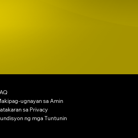
FAQ
akipag-ugnayan sa Amin
atakaran sa Privacy
undisyon ng mga Tuntunin
erms Condition