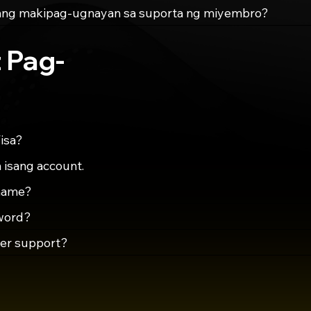
ang makipag-ugnayan sa suporta ng miyembro?
 Pag-
isa?
 isang account.
rname?
word?
ber support?